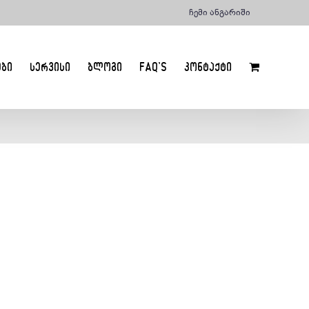
ჩემი ანგარიში
ᲔᲑᲘ
ᲡᲔᲠᲕᲘᲡᲘ
ᲑᲚᲝᲒᲘ
FAQ’S
ᲙᲝᲜᲢᲐᲥᲢᲘ