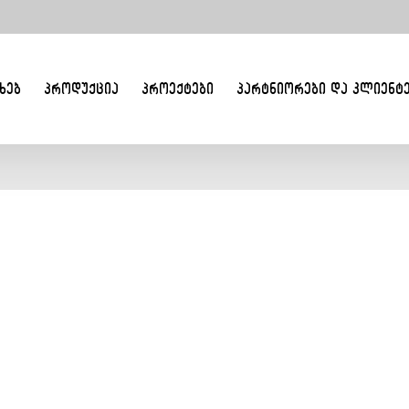
ᲮᲔᲑ
ᲞᲠᲝᲓᲣᲥᲪᲘᲐ
ᲞᲠᲝᲔᲥᲢᲔᲑᲘ
ᲞᲐᲠᲢᲜᲘᲝᲠᲔᲑᲘ ᲓᲐ ᲙᲚᲘᲔᲜᲢ