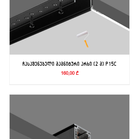
ᲩᲐᲡᲐᲨᲔᲜᲔᲑᲔᲚᲘ ᲛᲐᲒᲜᲘᲢᲣᲠᲘ ᲐᲠᲮᲘ (2 Მ) P15C
160,00
₾
ᲙᲐᲚᲐᲗᲐᲨᲘ ᲓᲐᲛᲐᲢᲔᲑᲐ
/
ᲓᲔᲢᲐᲚᲔᲑᲘ