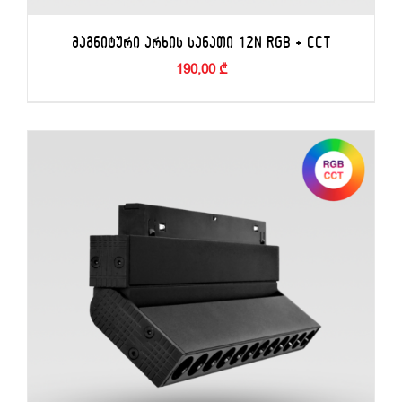
ᲛᲐᲒᲜᲘᲢᲣᲠᲘ ᲐᲠᲮᲘᲡ ᲡᲐᲜᲐᲗᲘ 12N RGB + CCT
190,00
₾
ᲙᲐᲚᲐᲗᲐᲨᲘ ᲓᲐᲛᲐᲢᲔᲑᲐ
/
ᲓᲔᲢᲐᲚᲔᲑᲘ