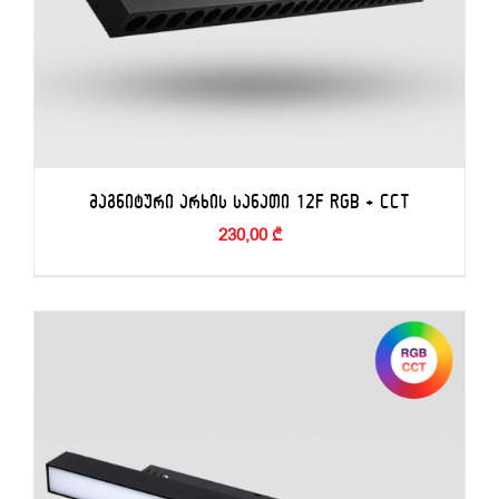
ᲛᲐᲒᲜᲘᲢᲣᲠᲘ ᲐᲠᲮᲘᲡ ᲡᲐᲜᲐᲗᲘ 12F RGB + CCT
230,00
₾
ᲙᲐᲚᲐᲗᲐᲨᲘ ᲓᲐᲛᲐᲢᲔᲑᲐ
/
ᲓᲔᲢᲐᲚᲔᲑᲘ