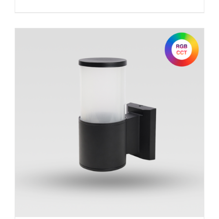
ᲙᲐᲚᲐᲗᲐᲨᲘ ᲓᲐᲛᲐᲢᲔᲑᲐ
/
ᲓᲔᲢᲐᲚᲔᲑᲘ