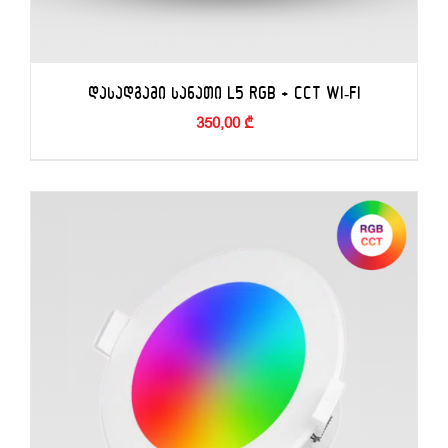
ᲓᲐᲡᲐᲓᲒᲐᲛᲘ ᲡᲐᲜᲐᲗᲘ L5 RGB + CCT WI-FI
350,00
₾
ᲙᲐᲚᲐᲗᲐᲨᲘ ᲓᲐᲛᲐᲢᲔᲑᲐ
/
ᲓᲔᲢᲐᲚᲔᲑᲘ