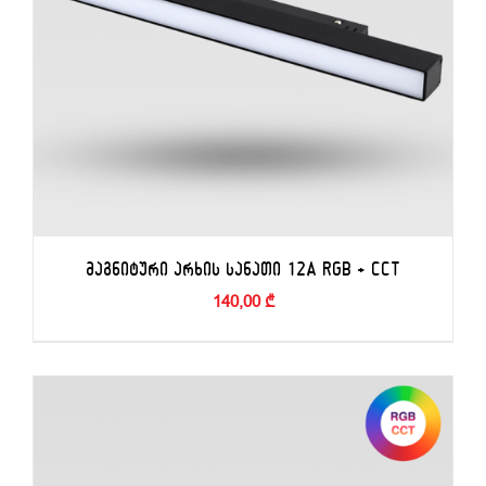
ᲛᲐᲒᲜᲘᲢᲣᲠᲘ ᲐᲠᲮᲘᲡ ᲡᲐᲜᲐᲗᲘ 12A RGB + CCT
140,00
₾
ᲙᲐᲚᲐᲗᲐᲨᲘ ᲓᲐᲛᲐᲢᲔᲑᲐ
/
ᲓᲔᲢᲐᲚᲔᲑᲘ