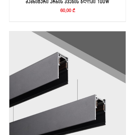
ᲛᲐᲒᲜᲘᲢᲣᲠᲘ ᲐᲠᲮᲘᲡ ᲙᲕᲔᲑᲘᲡ ᲑᲚᲝᲙᲘ 100W
60,00
₾
ᲙᲐᲚᲐᲗᲐᲨᲘ ᲓᲐᲛᲐᲢᲔᲑᲐ
/
ᲓᲔᲢᲐᲚᲔᲑᲘ