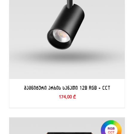
ᲛᲐᲒᲜᲘᲢᲣᲠᲘ ᲐᲠᲮᲘᲡ ᲡᲐᲜᲐᲗᲘ 12B RGB + CCT
174,00
₾