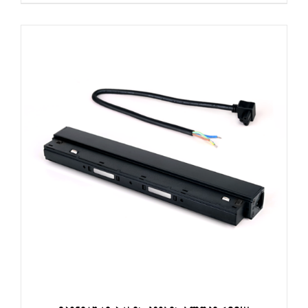
ᲙᲐᲚᲐᲗᲐᲨᲘ ᲓᲐᲛᲐᲢᲔᲑᲐ
/
ᲓᲔᲢᲐᲚᲔᲑᲘ