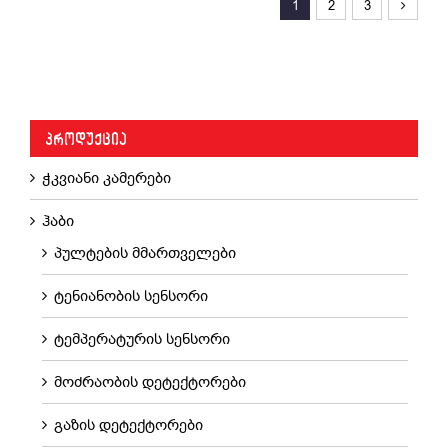
1
2
3
ᲙᲐᲚᲐᲗᲐᲨᲘ ᲓᲐᲛᲐᲢᲔᲑᲐ
/
ᲓᲔᲢᲐᲚᲔᲑᲘ
ᲞᲠᲝᲓᲣᲥᲪᲘᲐ
ჭკვიანი კამერები
ჰაბი
პულტების მმართველები
ტენიანობის სენსორი
ტემპერატურის სენსორი
მოძრაობის დეტექტორები
გაზის დეტექტორები