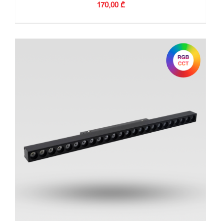
170,00
₾
ᲙᲐᲚᲐᲗᲐᲨᲘ ᲓᲐᲛᲐᲢᲔᲑᲐ
/
ᲓᲔᲢᲐᲚᲔᲑᲘ