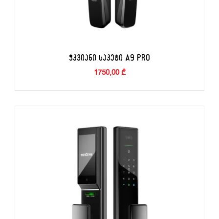
ᲭᲙᲕᲘᲐᲜᲘ ᲡᲐᲙᲔᲢᲘ A9 PRO
1750,00
₾
ᲙᲐᲚᲐᲗᲐᲨᲘ ᲓᲐᲛᲐᲢᲔᲑᲐ
/
ᲓᲔᲢᲐᲚᲔᲑᲘ