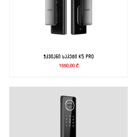
ᲭᲙᲕᲘᲐᲜᲘ ᲡᲐᲙᲔᲢᲘ K5 PRO
1550,00
₾
ᲙᲐᲚᲐᲗᲐᲨᲘ ᲓᲐᲛᲐᲢᲔᲑᲐ
/
ᲓᲔᲢᲐᲚᲔᲑᲘ