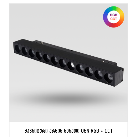
ᲙᲐᲚᲐᲗᲐᲨᲘ ᲓᲐᲛᲐᲢᲔᲑᲐ
/
ᲓᲔᲢᲐᲚᲔᲑᲘ
ᲛᲐᲒᲜᲘᲢᲣᲠᲘ ᲐᲠᲮᲘᲡ ᲡᲐᲜᲐᲗᲘ 06N RGB + CCT