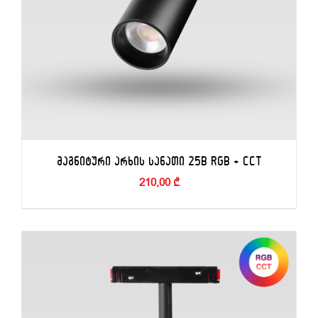
ᲛᲐᲒᲜᲘᲢᲣᲠᲘ ᲐᲠᲮᲘᲡ ᲡᲐᲜᲐᲗᲘ 25B RGB + CCT
210,00
₾
ᲙᲐᲚᲐᲗᲐᲨᲘ ᲓᲐᲛᲐᲢᲔᲑᲐ
/
ᲓᲔᲢᲐᲚᲔᲑᲘ