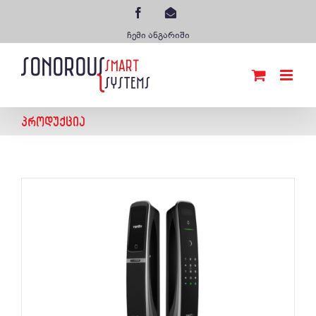
Skip
Facebook
ელ-
to
ფოსტა
ჩემი ანგარიში
content
ᲞᲠᲝᲓᲣᲥᲪᲘᲐ