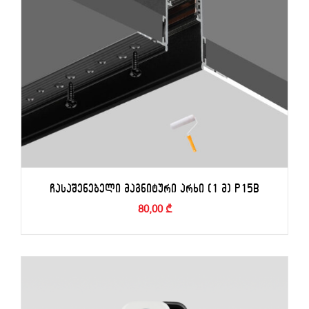
ᲩᲐᲡᲐᲨᲔᲜᲔᲑᲔᲚᲘ ᲛᲐᲒᲜᲘᲢᲣᲠᲘ ᲐᲠᲮᲘ (1 Მ) P15B
80,00
₾
ᲙᲐᲚᲐᲗᲐᲨᲘ ᲓᲐᲛᲐᲢᲔᲑᲐ
/
ᲓᲔᲢᲐᲚᲔᲑᲘ