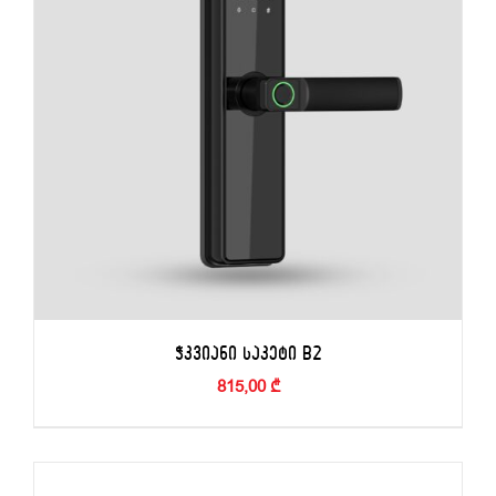
ᲭᲙᲕᲘᲐᲜᲘ ᲡᲐᲙᲔᲢᲘ B2
815,00
₾