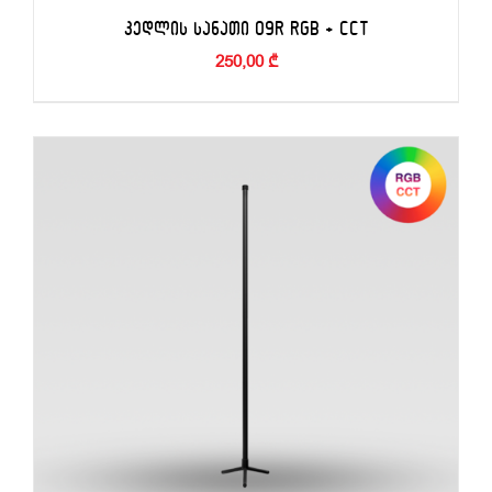
ᲙᲔᲓᲚᲘᲡ ᲡᲐᲜᲐᲗᲘ 09R RGB + CCT
250,00
₾
ᲙᲐᲚᲐᲗᲐᲨᲘ ᲓᲐᲛᲐᲢᲔᲑᲐ
/
ᲓᲔᲢᲐᲚᲔᲑᲘ