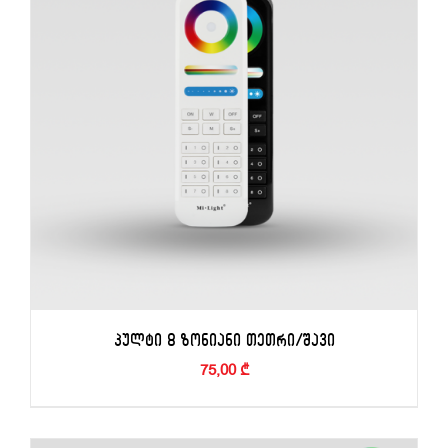
ᲞᲣᲚᲢᲘ 8 ᲖᲝᲜᲘᲐᲜᲘ ᲗᲔᲗᲠᲘ/ᲨᲐᲕᲘ
75,00
₾