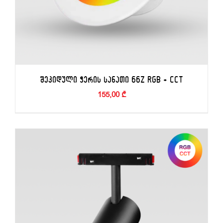
ᲨᲔᲙᲘᲓᲣᲚᲘ ᲭᲔᲠᲘᲡ ᲡᲐᲜᲐᲗᲘ 66Z RGB + CCT
155,00
₾
ᲙᲐᲚᲐᲗᲐᲨᲘ ᲓᲐᲛᲐᲢᲔᲑᲐ
/
ᲓᲔᲢᲐᲚᲔᲑᲘ