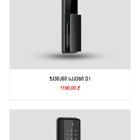
ᲭᲙᲕᲘᲐᲜᲘ ᲡᲐᲙᲔᲢᲘ D1
1190,00
₾
ᲙᲐᲚᲐᲗᲐᲨᲘ ᲓᲐᲛᲐᲢᲔᲑᲐ
/
ᲓᲔᲢᲐᲚᲔᲑᲘ