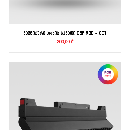
ᲛᲐᲒᲜᲘᲢᲣᲠᲘ ᲐᲠᲮᲘᲡ ᲡᲐᲜᲐᲗᲘ 06F RGB + CCT
200,00
₾
ᲙᲐᲚᲐᲗᲐᲨᲘ ᲓᲐᲛᲐᲢᲔᲑᲐ
/
ᲓᲔᲢᲐᲚᲔᲑᲘ