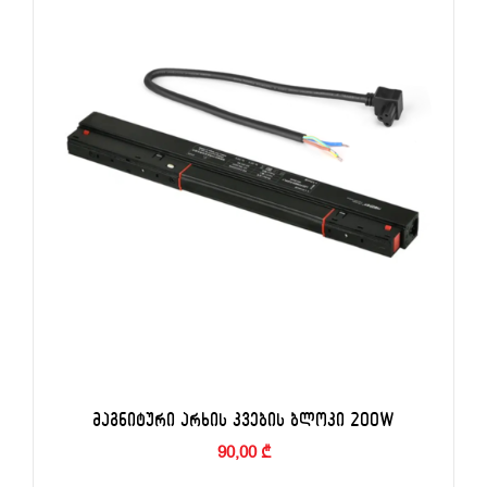
ᲙᲐᲚᲐᲗᲐᲨᲘ ᲓᲐᲛᲐᲢᲔᲑᲐ
/
ᲓᲔᲢᲐᲚᲔᲑᲘ
ᲛᲐᲒᲜᲘᲢᲣᲠᲘ ᲐᲠᲮᲘᲡ ᲙᲕᲔᲑᲘᲡ ᲑᲚᲝᲙᲘ 200W
90,00
₾