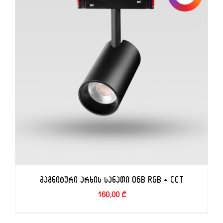
ᲙᲐᲚᲐᲗᲐᲨᲘ ᲓᲐᲛᲐᲢᲔᲑᲐ
/
ᲓᲔᲢᲐᲚᲔᲑᲘ
ᲛᲐᲒᲜᲘᲢᲣᲠᲘ ᲐᲠᲮᲘᲡ ᲡᲐᲜᲐᲗᲘ 06B RGB + CCT
160,00
₾