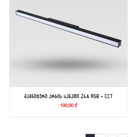
ᲛᲐᲒᲜᲘᲢᲣᲠᲘ ᲐᲠᲮᲘᲡ ᲡᲐᲜᲐᲗᲘ 24A RGB + CCT
190,00
₾