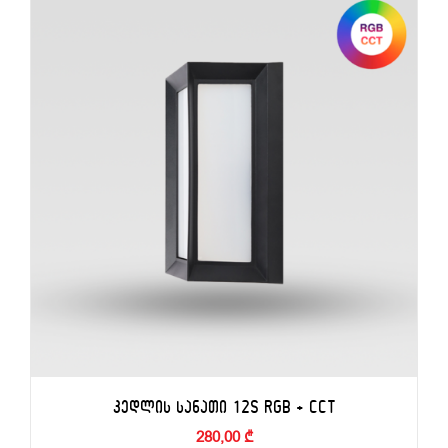
ᲙᲐᲚᲐᲗᲐᲨᲘ ᲓᲐᲛᲐᲢᲔᲑᲐ
/
ᲓᲔᲢᲐᲚᲔᲑᲘ
ᲙᲔᲓᲚᲘᲡ ᲡᲐᲜᲐᲗᲘ 12S RGB + CCT
280,00
₾