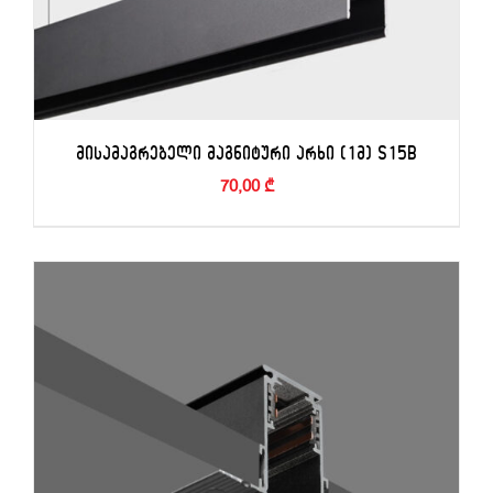
ᲛᲘᲡᲐᲛᲐᲒᲠᲔᲑᲔᲚᲘ ᲛᲐᲒᲜᲘᲢᲣᲠᲘ ᲐᲠᲮᲘ (1Მ) S15B
70,00
₾
ᲙᲐᲚᲐᲗᲐᲨᲘ ᲓᲐᲛᲐᲢᲔᲑᲐ
/
ᲓᲔᲢᲐᲚᲔᲑᲘ