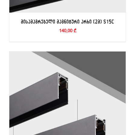
ᲛᲘᲡᲐᲛᲐᲒᲠᲔᲑᲔᲚᲘ ᲛᲐᲒᲜᲘᲢᲣᲠᲘ ᲐᲠᲮᲘ (2Მ) S15C
140,00
₾
ᲙᲐᲚᲐᲗᲐᲨᲘ ᲓᲐᲛᲐᲢᲔᲑᲐ
/
ᲓᲔᲢᲐᲚᲔᲑᲘ