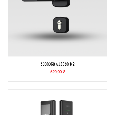
ᲭᲙᲕᲘᲐᲜᲘ ᲡᲐᲙᲔᲢᲘ K2
520,00
₾
ᲙᲐᲚᲐᲗᲐᲨᲘ ᲓᲐᲛᲐᲢᲔᲑᲐ
/
ᲓᲔᲢᲐᲚᲔᲑᲘ