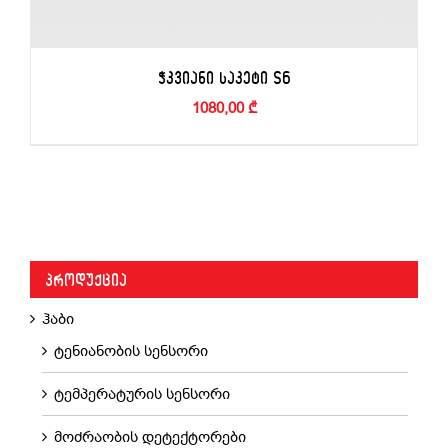
ᲭᲙᲕᲘᲐᲜᲘ ᲡᲐᲙᲔᲢᲘ S6
1080,00
₾
ᲙᲐᲚᲐᲗᲐᲨᲘ ᲓᲐᲛᲐᲢᲔᲑᲐ
/
ᲓᲔᲢᲐᲚᲔᲑᲘ
ᲞᲠᲝᲓᲣᲥᲪᲘᲐ
ჰაბი
ტენიანობის სენსორი
ტემპერატურის სენსორი
მოძრაობის დეტექტორები