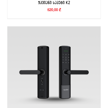
ᲭᲙᲕᲘᲐᲜᲘ ᲡᲐᲙᲔᲢᲘ K2
520,00
₾
ᲙᲐᲚᲐᲗᲐᲨᲘ ᲓᲐᲛᲐᲢᲔᲑᲐ
/
ᲓᲔᲢᲐᲚᲔᲑᲘ