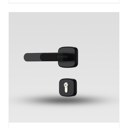
ᲙᲐᲚᲐᲗᲐᲨᲘ ᲓᲐᲛᲐᲢᲔᲑᲐ
/
ᲓᲔᲢᲐᲚᲔᲑᲘ