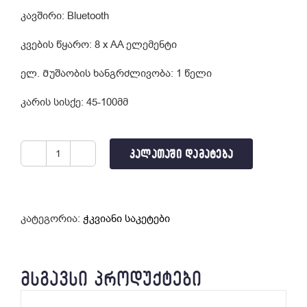
კავშირი: Bluetooth
კვების წყარო: 8 x AA ელემენტი
ელ. Მუშაობის ხანგრძლივობა: 1 წელი
კარის სისქე: 45-100მმ
ᲙᲐᲚᲐᲗᲐᲨᲘ ᲓᲐᲛᲐᲢᲔᲑᲐ
რაოდენობა:
ჭკვიანი
საკეტი
K5
კატეგორია:
ჭკვიანი საკეტები
ᲛᲡᲒᲐᲕᲡᲘ ᲞᲠᲝᲓᲣᲥᲢᲔᲑᲘ