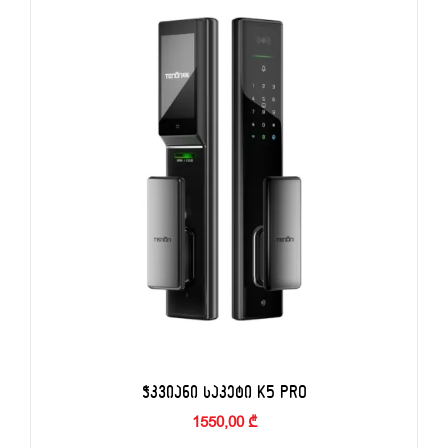
ᲭᲙᲕᲘᲐᲜᲘ ᲡᲐᲙᲔᲢᲘ K5 PRO
1550,00
₾