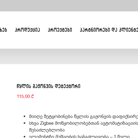
ᲮᲔᲑ
ᲞᲠᲝᲓᲣᲥᲪᲘᲐ
ᲞᲠᲝᲔᲥᲢᲔᲑᲘ
ᲞᲐᲠᲢᲜᲘᲝᲠᲔᲑᲘ ᲓᲐ ᲙᲚᲘᲔᲜᲢ
ᲬᲧᲚᲘᲡ ᲒᲐᲟᲝᲜᲕᲘᲡ ᲓᲔᲢᲔᲥᲢᲝᲠᲘ
115,00
₾
მიიღე შეტყობინება წყლის გაჟონვის დაფიქსირე
სხვა Zigbee მოწყობილობებთან ავტომატიზაციის
შესაძლებლობა
ელემენტზე მუშაობის ხანგძლივობა – 1 წელი