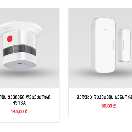
ᲚᲘᲡ ᲭᲙᲕᲘᲐᲜᲘ ᲓᲔᲢᲔᲥᲢᲝᲠᲘ
ᲒᲐᲦᲔᲑᲐ-ᲓᲐᲙᲔᲢᲕᲘᲡ ᲡᲔᲜᲡᲝᲠ
HS1SA
80,00
₾
145,00
₾
ᲚᲐᲗᲐᲨᲘ ᲓᲐᲛᲐᲢᲔᲑᲐ
/
ᲙᲐᲚᲐᲗᲐᲨᲘ ᲓᲐᲛᲐᲢᲔᲑᲐ
/