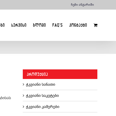
ჩემი ანგარიში
ᲔᲑᲘ
ᲡᲔᲠᲕᲘᲡᲘ
ᲑᲚᲝᲒᲘ
FAQ’S
ᲙᲝᲜᲢᲐᲥᲢᲘ
ᲞᲠᲝᲓᲣᲥᲪᲘᲐ
ჭკვიანი სანათი
ჭკვიანი საკეტები
ბისას
ჭკვიანი კამერები