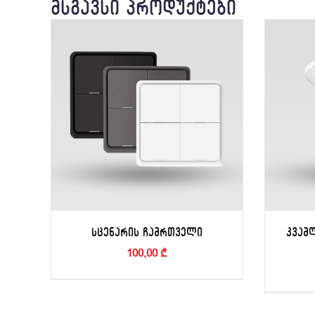
ᲛᲡᲒᲐᲕᲡᲘ ᲞᲠᲝᲓᲣᲥᲢᲔᲑᲘ
ᲡᲪᲔᲜᲐᲠᲘᲡ ᲩᲐᲛᲠᲗᲕᲔᲚᲘ
ᲙᲕᲐᲛ
100,00
₾
ᲙᲐᲚᲐᲗᲐᲨᲘ ᲓᲐᲛᲐᲢᲔᲑᲐ
/
ᲙᲐ