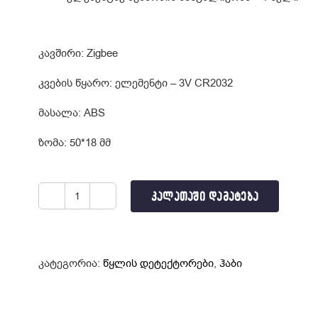
კავშირი: Zigbee
კვების წყარო: ელემენტი – 3V CR2032
მასალა: ABS
ზომა: 50*18 მმ
ᲙᲐᲚᲐᲗᲐᲨᲘ ᲓᲐᲛᲐᲢᲔᲑᲐ
რაოდენობა:
წყლის
გაჟონვის
დეტექტორი
კატეგორია:
წყლის დეტექტორები
,
ჰაბი