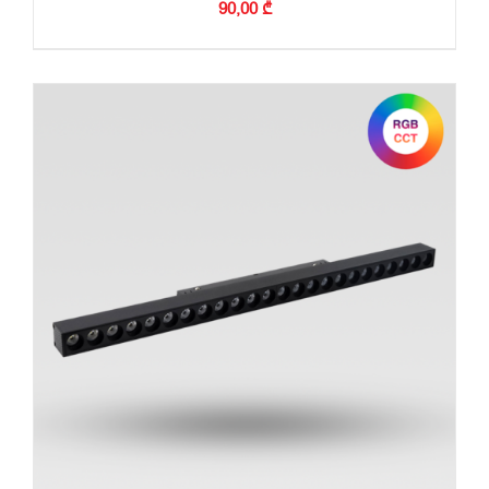
90,00
₾
ᲙᲐᲚᲐᲗᲐᲨᲘ ᲓᲐᲛᲐᲢᲔᲑᲐ
/
ᲓᲔᲢᲐᲚᲔᲑᲘ