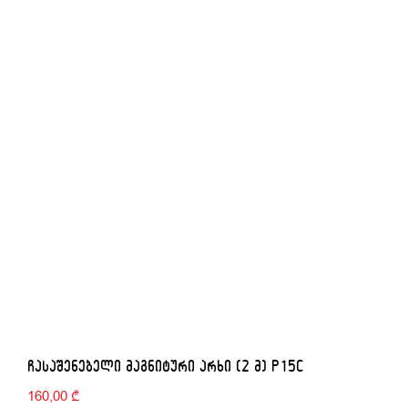
ᲩᲐᲡᲐᲨᲔᲜᲔᲑᲔᲚᲘ ᲛᲐᲒᲜᲘᲢᲣᲠᲘ ᲐᲠᲮᲘ (2 Მ) P15C
160,00
₾