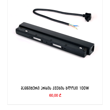
ᲛᲐᲒᲜᲘᲢᲣᲠᲘ ᲐᲠᲮᲘᲡ ᲙᲕᲔᲑᲘᲡ ᲑᲚᲝᲙᲘ 100W
60,00
₾