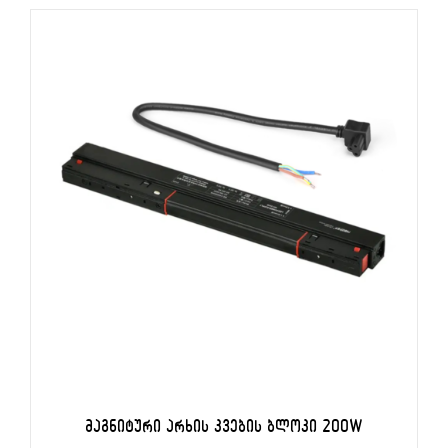
ᲙᲐᲚᲐᲗᲐᲨᲘ ᲓᲐᲛᲐᲢᲔᲑᲐ
/
ᲓᲔᲢᲐᲚᲔᲑᲘ
ᲛᲐᲒᲜᲘᲢᲣᲠᲘ ᲐᲠᲮᲘᲡ ᲙᲕᲔᲑᲘᲡ ᲑᲚᲝᲙᲘ 200W