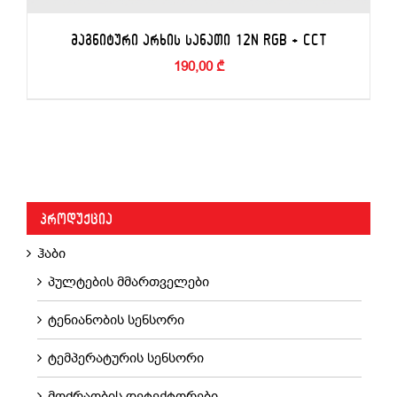
ᲛᲐᲒᲜᲘᲢᲣᲠᲘ ᲐᲠᲮᲘᲡ ᲡᲐᲜᲐᲗᲘ 12N RGB + CCT
190,00
₾
ᲙᲐᲚᲐᲗᲐᲨᲘ ᲓᲐᲛᲐᲢᲔᲑᲐ
/
ᲓᲔᲢᲐᲚᲔᲑᲘ
ᲞᲠᲝᲓᲣᲥᲪᲘᲐ
ჰაბი
პულტების მმართველები
ტენიანობის სენსორი
ტემპერატურის სენსორი
მოძრაობის დეტექტორები