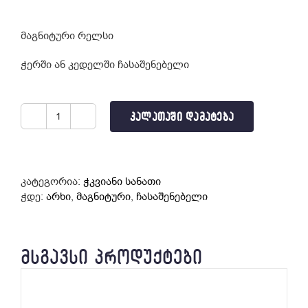
მაგნიტური რელსი
ჭერში ან კედელში ჩასაშენებელი
ᲙᲐᲚᲐᲗᲐᲨᲘ ᲓᲐᲛᲐᲢᲔᲑᲐ
რაოდენობა:
ჩასაშენებელი
მაგნიტური
არხი
კატეგორია:
ჭკვიანი სანათი
(2
ჭდე:
არხი
,
მაგნიტური
,
ჩასაშენებელი
მ)
P15C
ᲛᲡᲒᲐᲕᲡᲘ ᲞᲠᲝᲓᲣᲥᲢᲔᲑᲘ