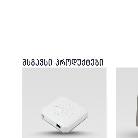
ᲛᲡᲒᲐᲕᲡᲘ ᲞᲠᲝᲓᲣᲥᲢᲔᲑᲘ