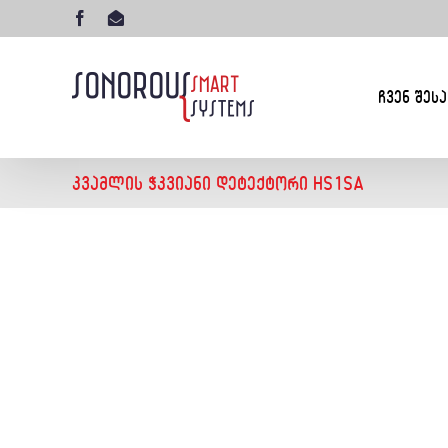
Skip
Facebook
ელ-
to
ფოსტა
content
ᲩᲕᲔᲜ ᲨᲔᲡᲐ
ᲙᲕᲐᲛᲚᲘᲡ ᲭᲙᲕᲘᲐᲜᲘ ᲓᲔᲢᲔᲥᲢᲝᲠᲘ HS1SA