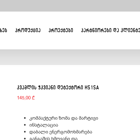
ᲮᲔᲑ
ᲞᲠᲝᲓᲣᲥᲪᲘᲐ
ᲞᲠᲝᲔᲥᲢᲔᲑᲘ
ᲞᲐᲠᲢᲜᲘᲝᲠᲔᲑᲘ ᲓᲐ ᲙᲚᲘᲔᲜᲢ
ᲙᲕᲐᲛᲚᲘᲡ ᲭᲙᲕᲘᲐᲜᲘ ᲓᲔᲢᲔᲥᲢᲝᲠᲘ HS1SA
145,00
₾
კომპაქტური ზომა და მარტივი
ინსტალაცია
დაბალი ენერგომოხმარება
განგაშის ხმოვანი და