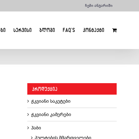
ჩემი ანგარიში
ᲔᲑᲘ
ᲡᲔᲠᲕᲘᲡᲘ
ᲑᲚᲝᲒᲘ
FAQ’S
ᲙᲝᲜᲢᲐᲥᲢᲘ
ᲞᲠᲝᲓᲣᲥᲪᲘᲐ
ჭკვიანი საკეტები
ჭკვიანი კამერები
ჰაბი
პულტების მმართველები