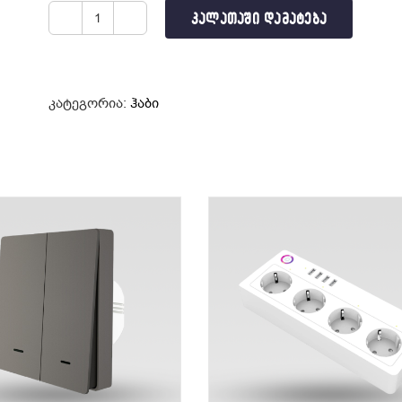
ᲙᲐᲚᲐᲗᲐᲨᲘ ᲓᲐᲛᲐᲢᲔᲑᲐ
რაოდენობა:
კვამლის
ჭკვიანი
დეტექტორი
კატეგორია:
ჰაბი
HS1SA