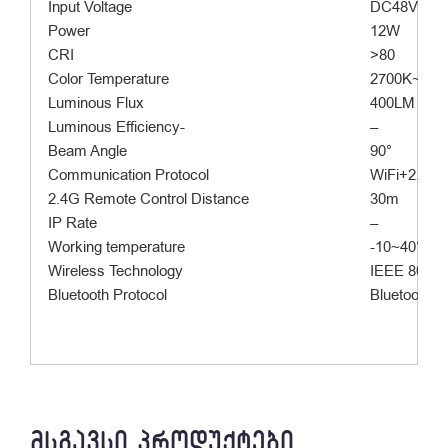
Input Voltage
DC48V
Power
12W
CRI
>80
Color Temperature
2700K~650
Luminous Flux
400LM
Luminous Efficiency-
–
Beam Angle
90°
Communication Protocol
WiFi+2.4G
2.4G Remote Control Distance
30m
IP Rate
–
Working temperature
-10~40°C
Wireless Technology
IEEE 802.1
Bluetooth Protocol
Bluetooth 4
ᲛᲡᲒᲐᲕᲡᲘ ᲞᲠᲝᲓᲣᲥᲢᲔᲑᲘ