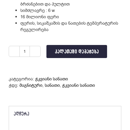
ბრძანებით და პულტით
სიმძლავრე : 6 w
16 მილიონი ფერი
ფერის, სიკაშკაშის და ნათების ტემპერატურის
რეგულირება
ᲙᲐᲚᲐᲗᲐᲨᲘ ᲓᲐᲛᲐᲢᲔᲑᲐ
რაოდენობა:
დასადგამი
სანათი
L5
კატეგორია:
ჭკვიანი სანათი
RGB
ჭდე:
მაგნიტური
,
სანათი
,
ჭკვიანი სანათი
+
CCT
Wi-
Fi
ᲐᲦᲬᲔᲠᲐ