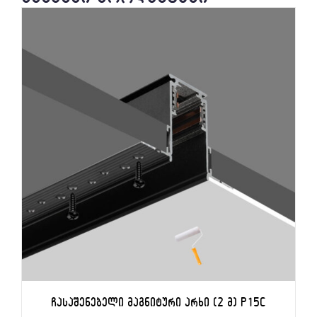
ᲩᲐᲡᲐᲨᲔᲜᲔᲑᲔᲚᲘ ᲛᲐᲒᲜᲘᲢᲣᲠᲘ ᲐᲠᲮᲘ (2 Მ) P15C