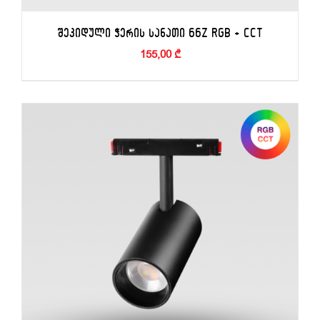
ᲨᲔᲙᲘᲓᲣᲚᲘ ᲭᲔᲠᲘᲡ ᲡᲐᲜᲐᲗᲘ 66Z RGB + CCT
155,00
₾
ᲙᲐᲚᲐᲗᲐᲨᲘ ᲓᲐᲛᲐᲢᲔᲑᲐ
/
ᲓᲔᲢᲐᲚᲔᲑᲘ