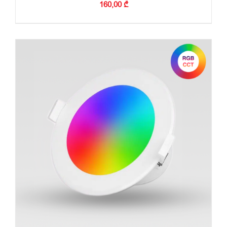
160,00
₾
ᲙᲐᲚᲐᲗᲐᲨᲘ ᲓᲐᲛᲐᲢᲔᲑᲐ
/
ᲓᲔᲢᲐᲚᲔᲑᲘ