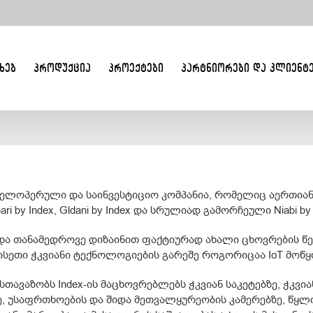
ᲮᲔᲑ
ᲞᲠᲝᲓᲣᲥᲪᲘᲐ
ᲞᲠᲝᲔᲥᲢᲔᲑᲘ
ᲞᲐᲠᲢᲜᲘᲝᲠᲔᲑᲘ ᲓᲐ ᲙᲚᲘᲔᲜᲢ
ს დეველოპერული და საინვესტიციო კომპანია, რომელიც აერთ
ri by Index, Gldani by Index და სრულიად გამორჩეული Niabi by 
და თანამედროვე დიზაინით ფაქტიურად ახალი ცხოვრების წე
ისეთი ჭკვიანი ტექნოლოგიების გარეშე როგორიცაა IoT მოწ
სთავაზობს Index-ის მაცხოვრებლებს ჭკვიან საკეტებზე, ჭკვი
უსაფრთხოების და შიდა მეთვალყურეობის კამერებზე, წყლის