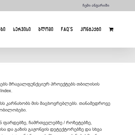
ჩემი ანგარიში
ᲔᲑᲘ
ᲡᲔᲠᲕᲘᲡᲘ
ᲑᲚᲝᲒᲘ
FAQ’S
ᲙᲝᲜᲢᲐᲥᲢᲘ
იანებს მრავალფუნქციურ პროექტებს თბილისის
Index.
სს კარნახობს მის მაცხოვრებლებს. თანამედროვე
ყობილობები.
ან ფარდებზე, ჩამრთველებზე / როზეტებზე,
ა და გაზის გაჟონვის დეტექტორებზე და სხვა