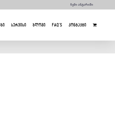
ჩემი ანგარიში
ᲔᲑᲘ
ᲡᲔᲠᲕᲘᲡᲘ
ᲑᲚᲝᲒᲘ
FAQ’S
ᲙᲝᲜᲢᲐᲥᲢᲘ