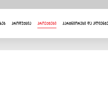
ᲮᲔᲑ
ᲞᲠᲝᲓᲣᲥᲪᲘᲐ
ᲞᲠᲝᲔᲥᲢᲔᲑᲘ
ᲞᲐᲠᲢᲜᲘᲝᲠᲔᲑᲘ ᲓᲐ ᲙᲚᲘᲔᲜᲢ