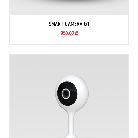
SMART CAMERA G1
350,00
₾
ADD TO BASKET
/
DETAILS