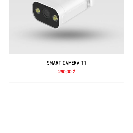
SMART CAMERA T1
250,00
₾
ADD TO BASKET
/
DETAILS