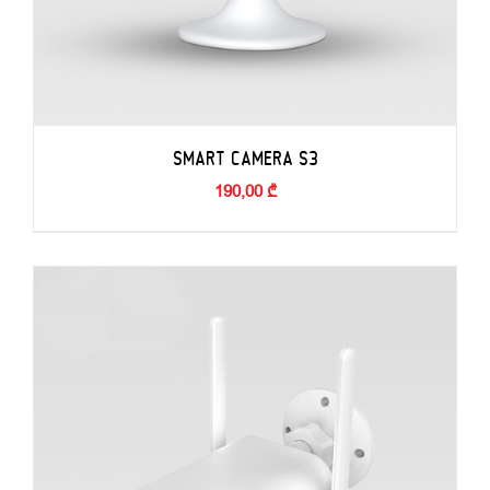
SMART CAMERA S3
190,00
₾
ADD TO BASKET
/
DETAILS