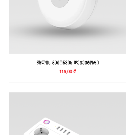
ᲬᲧᲚᲘᲡ ᲒᲐᲟᲝᲜᲕᲘᲡ ᲓᲔᲢᲔᲥᲢᲝᲠᲘ
115,00
₾
ADD TO BASKET
/
DETAILS