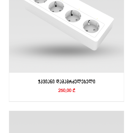
ᲭᲙᲕᲘᲐᲜᲘ ᲓᲐᲛᲐᲒᲠᲫᲔᲚᲔᲑᲔᲚᲘ
250,00
₾
ADD TO BASKET
/
DETAILS